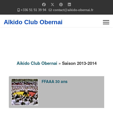
+336 51 51 39 94
contact@aikido-obernai.fr
Aïkido Club Obernai