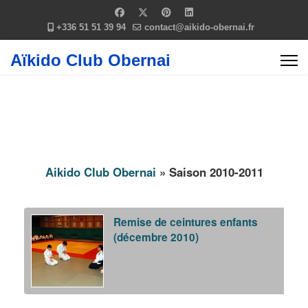
+336 51 51 39 94
contact@aikido-obernai.fr
Aïkido Club Obernai