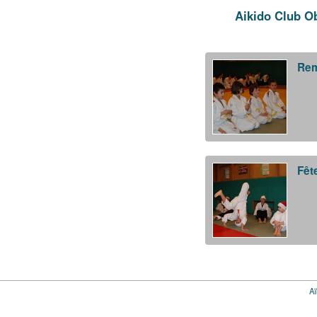
Aikido Club O
Rem
Fêt
Aï